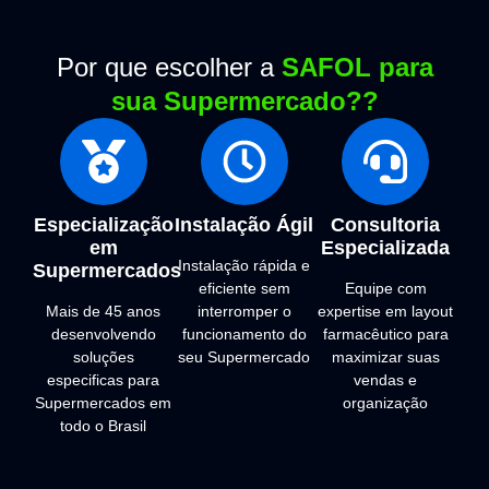
Por que escolher a
SAFOL para
sua Supermercado??
Especialização
Instalação Ágil
Consultoria
em
Especializada
Instalação rápida e
Supermercados
eficiente sem
Equipe com
Mais de 45 anos
interromper o
expertise em layout
desenvolvendo
funcionamento do
farmacêutico para
soluções
seu Supermercado
maximizar suas
especificas para
vendas e
Supermercados em
organização
todo o Brasil