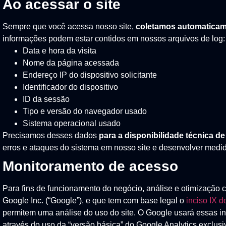
Ao acessar o site
Sempre que você acessa nosso site,
coletamos automaticam
informações podem estar contidos em nossos arquivos de log:
Data e hora da visita
Nome da página acessada
Endereço IP do dispositivo solicitante
Identificador do dispositivo
ID da sessão
Tipo e versão do navegador usado
Sistema operacional usado
Precisamos desses dados
para a disponibilidade técnica de
erros e ataques do sistema em nosso site e desenvolver medid
Monitoramento de acesso
Para fins de funcionamento do negócio, análise e otimização 
Google Inc. (“Google”), e que tem com base legal o
inciso IX d
permitem uma análise do uso do site. O Google usará essas inf
através do uso da “versão básica” do Google Analytics exclus