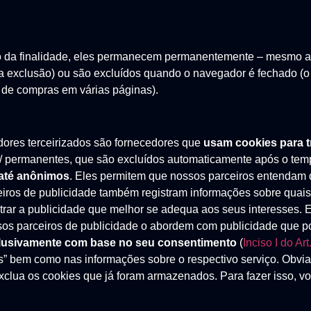
 da finalidade, eles permanecem permanentemente – mesmo apó
 a exclusão) ou são excluídos quando o navegador é fechado (
 de compras em várias páginas).
edores terceirizados são fornecedores que
usam cookies para t
 / permanentes, que são excluídos automaticamente após o tem
até anônimos
. Eles permitem que nossos parceiros entendam q
eiros de publicidade também registram informações sobre quais
mostrar a publicidade que melhor se adequa aos seus interess
ssos parceiros de publicidade o abordem com publicidade que p
lusivamente com base no seu consentimento
(
Inciso I do Ar
” bem como nas informações sobre o respectivo serviço. Obvi
exclua os cookies que já foram armazenados. Para fazer isso, v